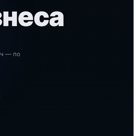
знеса
,
ч — по