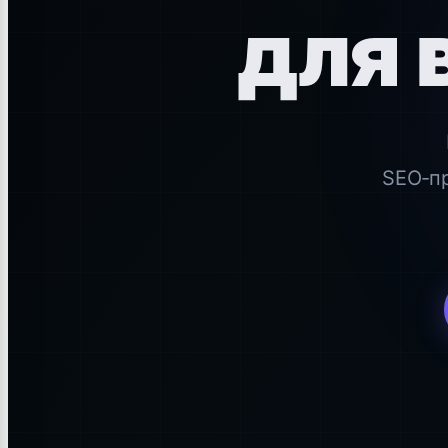
для 
SEO‑п