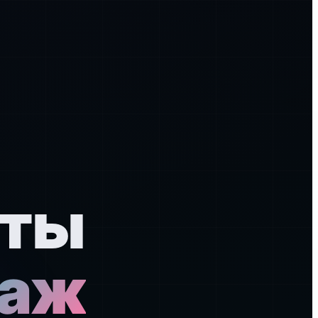
йты
даж